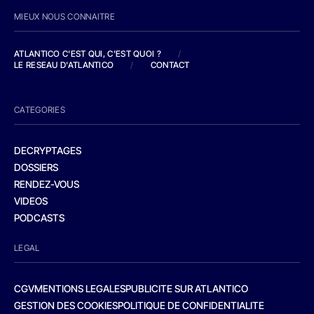
MIEUX NOUS CONNAITRE
ATLANTICO C'EST QUI, C'EST QUOI ?
/
LE RESEAU D'ATLANTICO
/
CONTACT
CATEGORIES
DECRYPTAGES
DOSSIERS
RENDEZ-VOUS
VIDEOS
PODCASTS
LEGAL
CGV
MENTIONS LEGALES
PUBLICITE SUR ATLANTICO
GESTION DES COOKIES
POLITIQUE DE CONFIDENTIALITE