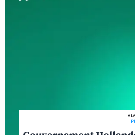
A L
P