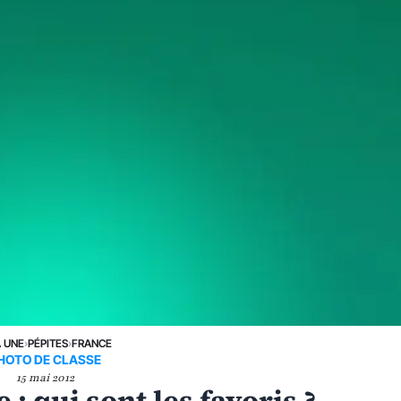
A UNE
›
PÉPITES
›
FRANCE
HOTO DE CLASSE
15 mai 2012