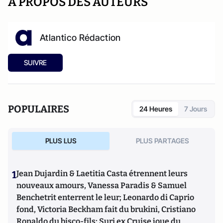
A PROPOS DES AUTEURS
Atlantico Rédaction
SUIVRE
POPULAIRES
24 Heures
7 Jours
PLUS LUS
PLUS PARTAGES
1
Jean Dujardin & Laetitia Casta étrennent leurs
nouveaux amours, Vanessa Paradis & Samuel
Benchetrit enterrent le leur; Leonardo di Caprio
fond, Victoria Beckham fait du brukini, Cristiano
Ronaldo du bisco-fils; Suri ex Cruise joue du