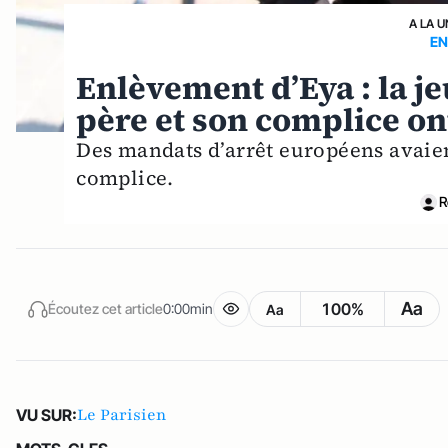
A LA U
EN
Enlèvement d’Eya : la jeu
père et son complice on
Des mandats d’arrêt européens avaien
complice.
R
Aa
100%
Écoutez cet article
0:00min
Aa
Le Parisien
VU SUR: