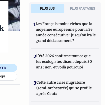
PLUS LUS
PLUS PARTAGES
1
Les Français moins riches que la
rk
moyenne européenne pour la 3e
année consécutive : jusqu'où ira le
grand déclassement ?
2
L’été 2026 confirme tout ce que
les écologistes disent depuis 50
ans : non, et voilà pourquoi
SER
ogle
3
Cette autre crise migratoire
(semi-orchestrée) qui se profile
après Ceuta