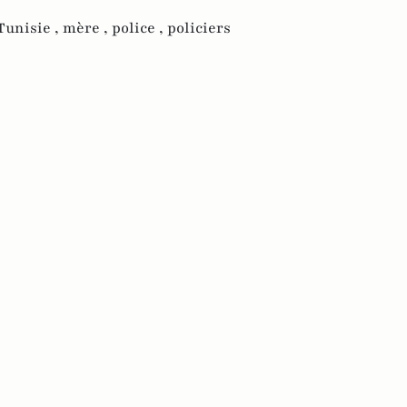
Tunisie ,
mère ,
police ,
policiers