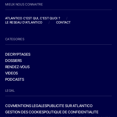
MIEUX NOUS CONNAITRE
ATLANTICO C'EST QUI, C'EST QUOI ?
/
LE RESEAU D'ATLANTICO
/
CONTACT
CATEGORIES
DECRYPTAGES
DOSSIERS
RENDEZ-VOUS
VIDEOS
PODCASTS
LEGAL
CGV
MENTIONS LEGALES
PUBLICITE SUR ATLANTICO
GESTION DES COOKIES
POLITIQUE DE CONFIDENTIALITE