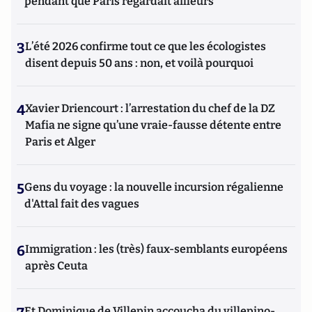
pendant que Paris regardait ailleurs
3
L’été 2026 confirme tout ce que les écologistes
disent depuis 50 ans : non, et voilà pourquoi
4
Xavier Driencourt : l’arrestation du chef de la DZ
Mafia ne signe qu’une vraie-fausse détente entre
Paris et Alger
5
Gens du voyage : la nouvelle incursion régalienne
d'Attal fait des vagues
6
Immigration : les (très) faux-semblants européens
après Ceuta
Et Dominique de Villepin accoucha du villepino-