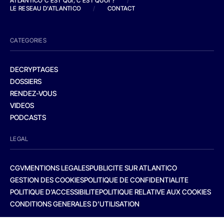
ATLANTICO C'EST QUI, C'EST QUOI ?
/
LE RESEAU D'ATLANTICO
/
CONTACT
CATEGORIES
DECRYPTAGES
DOSSIERS
RENDEZ-VOUS
VIDEOS
PODCASTS
LEGAL
CGV
MENTIONS LEGALES
PUBLICITE SUR ATLANTICO
GESTION DES COOKIES
POLITIQUE DE CONFIDENTIALITE
POLITIQUE D’ACCESSIBILITE
POLITIQUE RELATIVE AUX COOKIES
CONDITIONS GENERALES D’UTILISATION