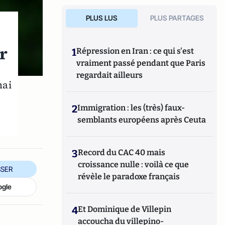
PLUS LUS
PLUS PARTAGES
r
1
Répression en Iran : ce qui s'est
vraiment passé pendant que Paris
regardait ailleurs
mai
2
Immigration : les (très) faux-
semblants européens après Ceuta
3
Record du CAC 40 mais
croissance nulle : voilà ce que
SER
révèle le paradoxe français
ogle
4
Et Dominique de Villepin
accoucha du villepino-