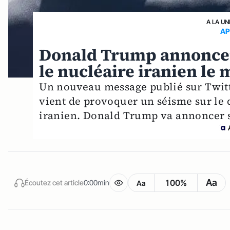
A LA UN
AP
Donald Trump annoncera
le nucléaire iranien le 
Un nouveau message publié sur Twitte
vient de provoquer un séisme sur le d
iranien. Donald Trump va annoncer s
Aa
100%
Écoutez cet article
0:00min
Aa