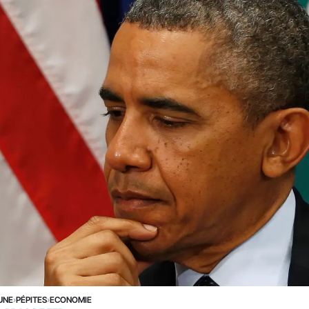
UNE
›
PÉPITES
›
ECONOMIE