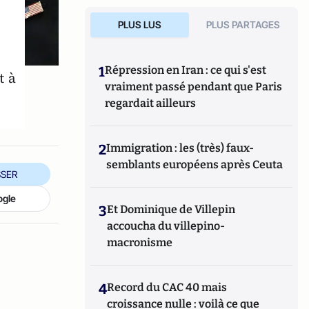
PLUS LUS
PLUS PARTAGES
1
Répression en Iran : ce qui s'est
t à
vraiment passé pendant que Paris
regardait ailleurs
2
Immigration : les (très) faux-
semblants européens après Ceuta
SER
ogle
3
Et Dominique de Villepin
accoucha du villepino-
macronisme
4
Record du CAC 40 mais
croissance nulle : voilà ce que