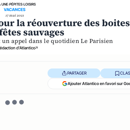
A UNE
›
PÉPITES
›
LOISIRS
VACANCES
17 mai 2021
our la réouverture des boite
 fêtes sauvages
 un appel dans le quotidien Le Parisien
édaction d'Atlantico
PARTAGER
CLAS
Ajouter Atlantico en favori sur Go