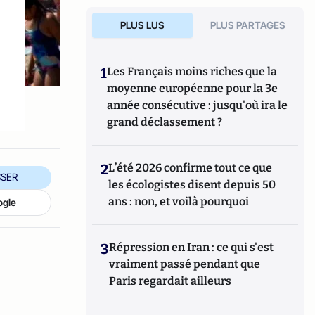
PLUS LUS
PLUS PARTAGES
s
1
Les Français moins riches que la
moyenne européenne pour la 3e
année consécutive : jusqu'où ira le
grand déclassement ?
2
L’été 2026 confirme tout ce que
SER
les écologistes disent depuis 50
ans : non, et voilà pourquoi
ogle
3
Répression en Iran : ce qui s'est
vraiment passé pendant que
Paris regardait ailleurs