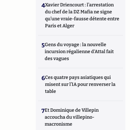
4
Xavier Driencourt : l’arrestation
du chef de la DZ Mafia ne signe
qu’une vraie-fausse détente entre
Paris et Alger
5
Gens du voyage : la nouvelle
incursion régalienne d'Attal fait
des vagues
6
Ces quatre pays asiatiques qui
misent sur l’IA pour renverser la
table
7
Et Dominique de Villepin
accoucha du villepino-
macronisme