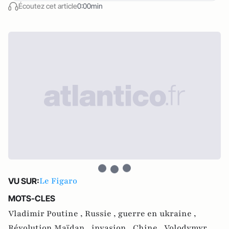
Écoutez cet article
0:00min
Le Figaro
VU SUR:
MOTS-CLES
Vladimir Poutine ,
Russie ,
guerre en ukraine ,
Révolution Maïdan ,
invasion ,
Chine ,
Volodymyr