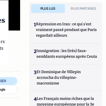
PLUS LUS
PLUS PARTAGES
es
1
Répression en Iran : ce qui s'est
vraiment passé pendant que Paris
regardait ailleurs
urs
ts
2
Immigration : les (très) faux-
semblants européens après Ceuta
3
Et Dominique de Villepin
accoucha du villepino-
SER
macronisme
ogle
4
Les Français moins riches que la
moyenne européenne pour la 3e