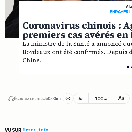
A L
ENRAYER L
Coronavirus chinois : 
premiers cas avérés en 
La ministre de la Santé a annoncé que
Bordeaux ont été confirmés. Depuis d
Chine.
Aa
100%
Écoutez cet article
0:00min
Aa
Franceinfo
VU SUR: