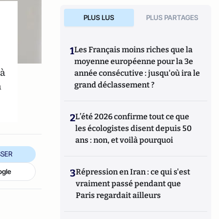
PLUS LUS
PLUS PARTAGES
1
Les Français moins riches que la
moyenne européenne pour la 3e
 à
année consécutive : jusqu'où ira le
n
grand déclassement ?
2
L’été 2026 confirme tout ce que
les écologistes disent depuis 50
ans : non, et voilà pourquoi
SER
ogle
3
Répression en Iran : ce qui s'est
vraiment passé pendant que
Paris regardait ailleurs