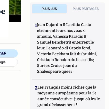
pe
PLUS LUS
PLUS PARTAGES
1
Jean Dujardin & Laetitia Casta
étrennent leurs nouveaux
amours, Vanessa Paradis &
Samuel Benchetrit enterrent le
leur; Leonardo di Caprio fond,
SER
Victoria Beckham fait du brukini,
Cristiano Ronaldo du bisco-fils;
ogle
Suri ex Cruise joue du
Shakespeare queer
2
Les Français moins riches que la
moyenne européenne pour la 3e
année consécutive : jusqu'où ira le
grand déclassement ?