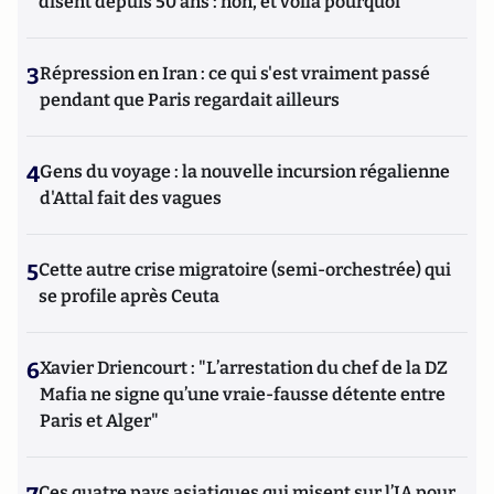
disent depuis 50 ans : non, et voilà pourquoi
3
Répression en Iran : ce qui s'est vraiment passé
pendant que Paris regardait ailleurs
4
Gens du voyage : la nouvelle incursion régalienne
d'Attal fait des vagues
5
Cette autre crise migratoire (semi-orchestrée) qui
se profile après Ceuta
6
Xavier Driencourt : "L’arrestation du chef de la DZ
Mafia ne signe qu’une vraie-fausse détente entre
Paris et Alger"
Ces quatre pays asiatiques qui misent sur l’IA pour