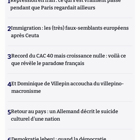
1
Répression en Iran : ce qui s'est vraiment passé
pendant que Paris regardait ailleurs
2
Immigration : les (très) faux-semblants européens
après Ceuta
3
Record du CAC 40 mais croissance nulle : voilà ce
que révèle le paradoxe français
4
Et Dominique de Villepin accoucha du villepino-
macronisme
5
Retour au pays : un Allemand décrit le suicide
culturel d’une nation
Demokratie leben! : quand la démocratie