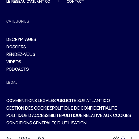
LE RESEAU D'ATLANTICO
/
CONTACT
CATEGORIES
DECRYPTAGES
DOSSIERS
RENDEZ-VOUS
VIDEOS
PODCASTS
LEGAL
CGV
MENTIONS LEGALES
PUBLICITE SUR ATLANTICO
GESTION DES COOKIES
POLITIQUE DE CONFIDENTIALITE
POLITIQUE D’ACCESSIBILITE
POLITIQUE RELATIVE AUX COOKIES
CONDITIONS GENERALES D’UTILISATION
Aa
100%
Aa