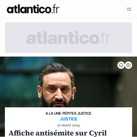
A LA UNE
›
PÉPITES
›
JUSTICE
JUSTICE
21 mars 2025
Affiche antisémite sur Cyril