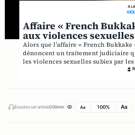
A L
VIO
Affaire « French Bukkak
aux violences sexuelles
Alors que l’affaire « French Bukkake 
dénoncent un traitement judiciaire qui
les violences sexuelles subies par les
R
Aa
100%
Écoutez cet article
0:00min
Aa