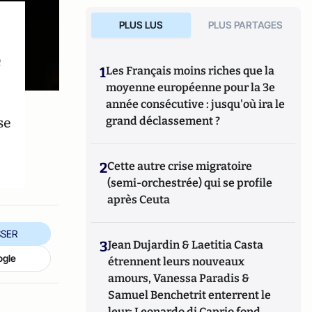
PLUS LUS
PLUS PARTAGES
e
1
Les Français moins riches que la
moyenne européenne pour la 3e
année consécutive : jusqu'où ira le
se
grand déclassement ?
2
Cette autre crise migratoire
(semi-orchestrée) qui se profile
après Ceuta
SER
3
Jean Dujardin & Laetitia Casta
ogle
étrennent leurs nouveaux
amours, Vanessa Paradis &
Samuel Benchetrit enterrent le
leur; Leonardo di Caprio fond,