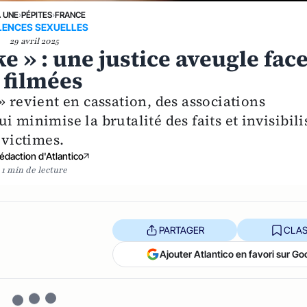
A UNE
›
PÉPITES
›
FRANCE
LENCES SEXUELLES
29 avril 2025
e » : une justice aveugle fac
 filmées
» revient en cassation, des associations
 minimise la brutalité des faits et invisibili
 victimes.
édaction d'Atlantico
1 min de lecture
PARTAGER
CLAS
Ajouter Atlantico en favori sur Go