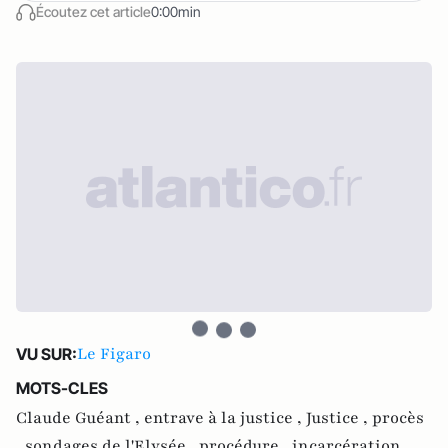
Écoutez cet article
0:00min
Le Figaro
VU SUR:
MOTS-CLES
Claude Guéant ,
entrave à la justice ,
Justice ,
procès
,
sondages de l'Elysée ,
procédure ,
incarcération ,