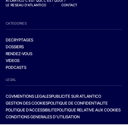
ATLANTICO C'EST QUI, C'EST QUOI ?
/
LE RESEAU D'ATLANTICO
/
CONTACT
CATEGORIES
DECRYPTAGES
DOSSIERS
RENDEZ-VOUS
VIDEOS
PODCASTS
LEGAL
CGV
MENTIONS LEGALES
PUBLICITE SUR ATLANTICO
GESTION DES COOKIES
POLITIQUE DE CONFIDENTIALITE
POLITIQUE D’ACCESSIBILITE
POLITIQUE RELATIVE AUX COOKIES
CONDITIONS GENERALES D’UTILISATION