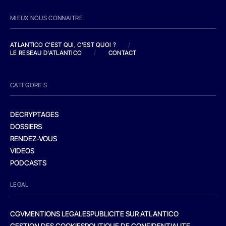
MIEUX NOUS CONNAITRE
ATLANTICO C'EST QUI, C'EST QUOI ?
/
LE RESEAU D'ATLANTICO
/
CONTACT
CATEGORIES
DECRYPTAGES
DOSSIERS
RENDEZ-VOUS
VIDEOS
PODCASTS
LEGAL
CGV
MENTIONS LEGALES
PUBLICITE SUR ATLANTICO
GESTION DES COOKIES
POLITIQUE DE CONFIDENTIALITE