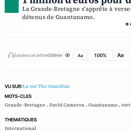
1 million d'euros pour d
La Grande-Bretagne s'apprête à vers
détenus de Guantanamo.
Aa
100%
Écoutez cet article
0:00min
Aa
Lu sur The Guardian
VU SUR:
MOTS-CLES
Grande-Bretagne ,
David Cameron ,
Guantanamo ,
tort
THEMATIQUES
International