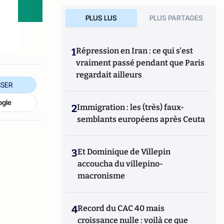
PLUS LUS
PLUS PARTAGES
1
Répression en Iran : ce qui s'est
vraiment passé pendant que Paris
regardait ailleurs
SER
ogle
2
Immigration : les (très) faux-
semblants européens après Ceuta
3
Et Dominique de Villepin
accoucha du villepino-
macronisme
4
Record du CAC 40 mais
croissance nulle : voilà ce que