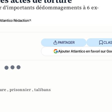
es actes de torture
er d'importants dédommagements à 6 ex-
Atlantico Rédaction
PARTAGER
CLAS
Ajouter Atlantico en favori sur Go
ure ,
prisonnier ,
talibans