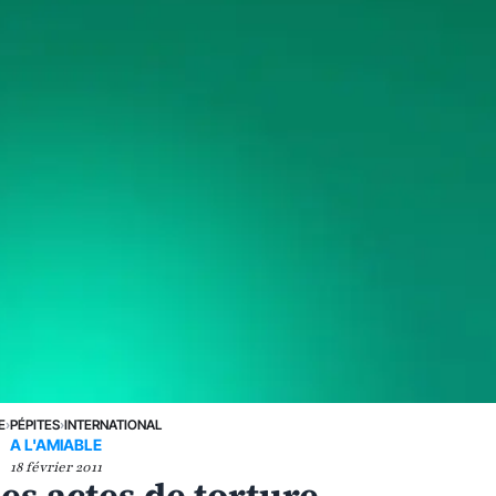
E
›
PÉPITES
›
INTERNATIONAL
A L'AMIABLE
18 février 2011