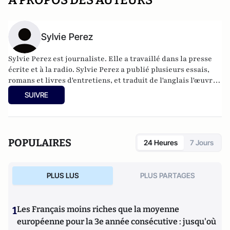
A PROPOS DES AUTEURS
Sylvie Perez
Sylvie Perez est journaliste. Elle a travaillé dans la presse
écrite et à la radio. Sylvie Perez a publié plusieurs essais,
romans et livres d'entretiens, et traduit de l'anglais l'œuvre
théâtrale d'Agatha Christie. En 2023, elle publie « En finir
SUIVRE
avec le wokisme Chronique de la contre-offensive anglo-
saxonne » aux éditions du Cerf.
POPULAIRES
24 Heures
7 Jours
PLUS LUS
PLUS PARTAGES
1
Les Français moins riches que la moyenne
européenne pour la 3e année consécutive : jusqu'où