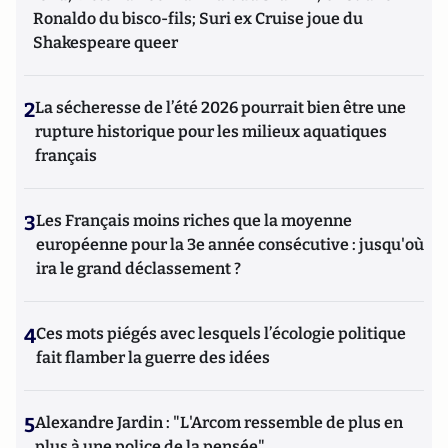
Ronaldo du bisco-fils; Suri ex Cruise joue du
Shakespeare queer
2
La sécheresse de l’été 2026 pourrait bien être une
rupture historique pour les milieux aquatiques
français
3
Les Français moins riches que la moyenne
européenne pour la 3e année consécutive : jusqu'où
ira le grand déclassement ?
4
Ces mots piégés avec lesquels l’écologie politique
fait flamber la guerre des idées
5
Alexandre Jardin : "L'Arcom ressemble de plus en
plus à une police de la pensée"