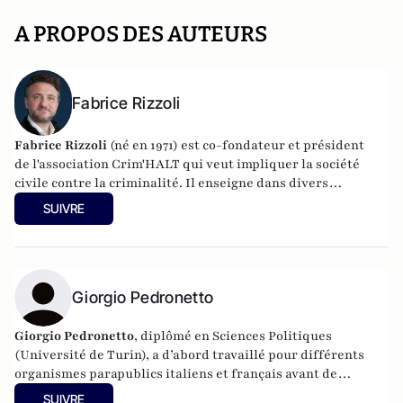
A PROPOS DES AUTEURS
Fabrice Rizzoli
Fabrice Rizzoli
(né en 1971) est co-fondateur et président
de l'association Crim'HALT qui veut impliquer la société
civile contre la criminalité. Il enseigne dans divers
établissements universitaires. Docteur en science politique
SUIVRE
à l’université de Paris I (Panthéon-Sorbonne), il est
spécialiste de la criminalité organisée et des mafias
italiennes et coopère avec le
Centre Français de Recherche
sur le renseignement
. Il a été chercheur à l'Observatoire
géopolitique des drogues (
Giorgio Pedronetto
OGD
), chargé de mission à
l'observatoire milanais sur la criminalité organisée
(Omicron) dans le cadre du projet de recherche « Falcone »
Giorgio Pedronetto
, diplômé en Sciences Politiques
piloté par la Commission européenne. Ensuite, il a été
(Université de Turin), a d’abord travaillé pour différents
officier de protection au ministère des Affaires étrangères
organismes parapublics italiens et français avant de
(Direction des Français à l'étranger et des étrangers en
rejoindre le secteur financier où il s’occupe de marketing.
SUIVRE