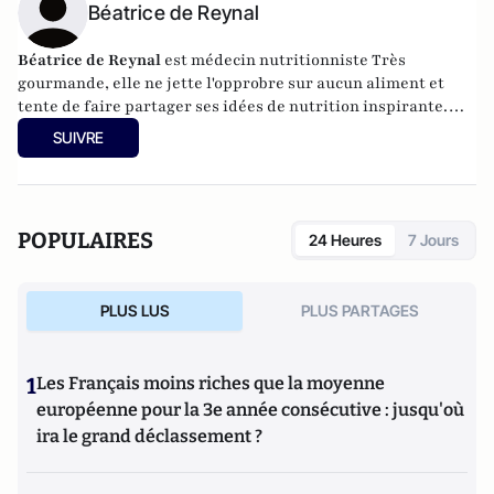
Béatrice de Reynal
Béatrice de Reynal
est médecin nutritionniste Très
gourmande, elle ne jette l'opprobre sur aucun aliment et
tente de faire partager ses idées de nutrition inspirante.
Elle est par ailleurs l'auteur du blog "
MiamMiam
".
SUIVRE
POPULAIRES
24 Heures
7 Jours
PLUS LUS
PLUS PARTAGES
1
Les Français moins riches que la moyenne
européenne pour la 3e année consécutive : jusqu'où
ira le grand déclassement ?