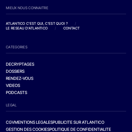
MIEUX NOUS CONNAITRE
ATLANTICO C'EST QUI, C'EST QUOI ?
/
LE RESEAU D'ATLANTICO
/
CONTACT
CATEGORIES
DECRYPTAGES
DOSSIERS
RENDEZ-VOUS
VIDEOS
PODCASTS
LEGAL
CGV
MENTIONS LEGALES
PUBLICITE SUR ATLANTICO
GESTION DES COOKIES
POLITIQUE DE CONFIDENTIALITE