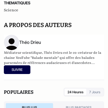
THEMATIQUES
Science
A PROPOS DES AUTEURS
Théo Drieu
Médiateur scientifique, Théo Drieu est le co-créateur de
la
chaine YouTube "Balade mentale"
qui offre des balades
parsemées de références audacieuses et d'anecdotes
surprenantes (500 000 abonnés).
SUIVRE
POPULAIRES
24 Heures
7 Jours
PLUS LUS
PLUS PARTAGES