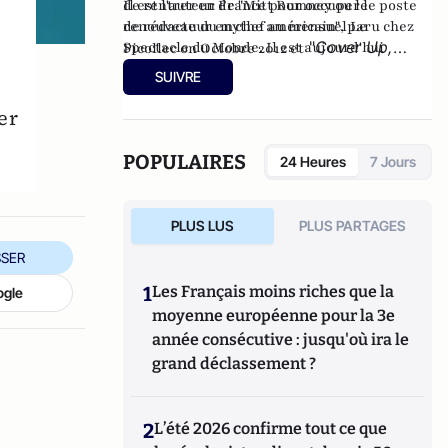
de rentrer en France pour occuper le poste
Il est l'auteur de
"Mitt Romney ou le
de rédacteur en chef au mensuel Le
renouveau du mythe américain"
, paru chez
"
Cover Up,
Spectacle du Monde. Il est aujourd'hui
Picollec on Octobre 2012 et
consultant en communications et médias et
l'Amérique, le Clan Biden et l'Etat
SUIVRE
se consacre à son
blog « France-Amérique »
.
profond
" aux éditions Konfident.
er
POPULAIRES
24 Heures
7 Jours
PLUS LUS
PLUS PARTAGES
SER
1
Les Français moins riches que la
ogle
moyenne européenne pour la 3e
année consécutive : jusqu'où ira le
grand déclassement ?
2
L’été 2026 confirme tout ce que