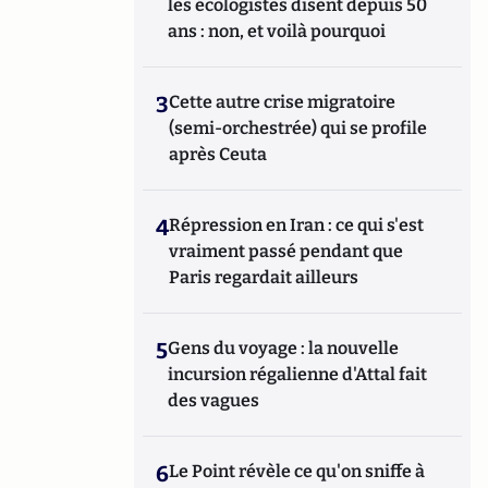
les écologistes disent depuis 50
ans : non, et voilà pourquoi
3
Cette autre crise migratoire
(semi-orchestrée) qui se profile
après Ceuta
4
Répression en Iran : ce qui s'est
vraiment passé pendant que
Paris regardait ailleurs
5
Gens du voyage : la nouvelle
incursion régalienne d'Attal fait
des vagues
6
Le Point révèle ce qu'on sniffe à