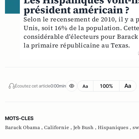
Les Hispaniques vont-il
président américain ?
Selon le recensement de 2010, il y a 
Unis, soit 16% de la population. Cet
considérable d'électeurs pour Barac
la primaire républicaine au Texas.
Aa
100%
Écoutez cet article
0:00min
Aa
MOTS-CLES
Barack Obama ,
Californie ,
Jeb Bush ,
Hispaniques ,
sw