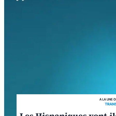
A LA UNE
›
D
TRANS