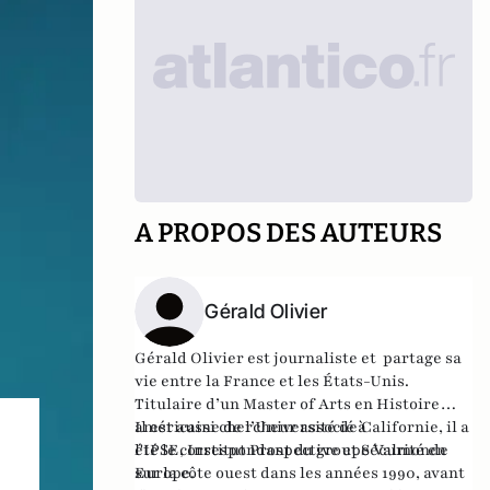
A PROPOS DES AUTEURS
Gérald Olivier
Gérald Olivier est journaliste et partage sa
vie entre la France et les États-Unis.
Titulaire d’un Master of Arts en Histoire
américaine de l’Université de Californie, il a
Il est aussi chercheur associé à
été le correspondant du groupe Valmonde
l'IPSE, Institut Prospective et Sécurité en
sur la côte ouest dans les années 1990, avant
Europe.