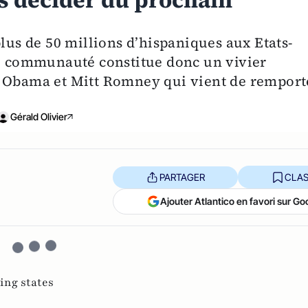
s décider du prochain
plus de 50 millions d’hispaniques aux Etats-
te communauté constitue donc un vivier
k Obama et Mitt Romney qui vient de remport
Gérald Olivier
PARTAGER
CLAS
Ajouter Atlantico en favori sur Go
ing states