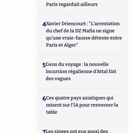
Paris regardait ailleurs
4
Xavier Driencourt : "L’arrestation
du chef de la DZ Mafia ne signe
qu’une vraie-fausse détente entre
Paris et Alger"
5
Gens du voyage : la nouvelle
incursion régalienne d'Attal fait
des vagues
6
Ces quatre pays asiatiques qui
misent sur l’IA pour renverser la
table
7
Les singes ont eux aussi des