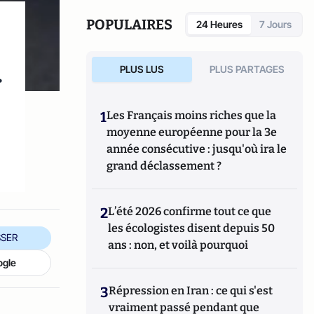
POPULAIRES
24 Heures
7 Jours
PLUS LUS
PLUS PARTAGES
r
1
Les Français moins riches que la
moyenne européenne pour la 3e
année consécutive : jusqu'où ira le
grand déclassement ?
2
L’été 2026 confirme tout ce que
les écologistes disent depuis 50
SER
ans : non, et voilà pourquoi
ogle
3
Répression en Iran : ce qui s'est
vraiment passé pendant que