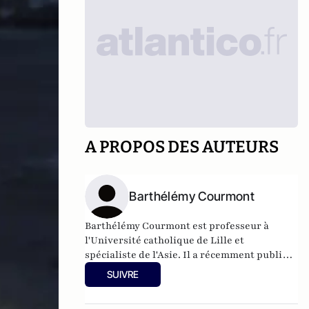
A PROPOS DES AUTEURS
Barthélémy Courmont
Barthélémy Courmont est professeur à
l'Université catholique de Lille et
spécialiste de l'Asie. Il a récemment publié
La Chine face au monde, chez Eyrolles.
SUIVRE