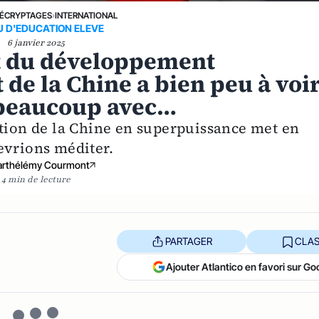
ÉCRYPTAGES
›
INTERNATIONAL
U D'EDUCATION ELEVE
6 janvier 2025
et du développement
e la Chine a bien peu à voi
t beaucoup avec…
ation de la Chine en superpuissance met en
evrions méditer.
arthélémy Courmont
4 min de lecture
PARTAGER
CLAS
Ajouter Atlantico en favori sur Go