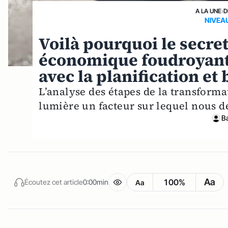
A LA UNE
›
D
NIVEA
Voilà pourquoi le secr
économique foudroyant d
avec la planification e
L’analyse des étapes de la transform
lumière un facteur sur lequel nous d
B
Aa
100%
Écoutez cet article
0:00min
Aa