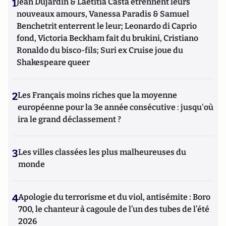
1
Jean Dujardin & Laetitia Casta étrennent leurs
technologies numériques : le GIS M@rsouin (correspondant
français du WIP : World Internet Project). Il est expert
nouveaux amours, Vanessa Paradis & Samuel
auprès des académies des sciences, des technologies et de
Benchetrit enterrent le leur; Leonardo di Caprio
médecine, de l’Agence Nationale de la Recherche, du Conseil
fond, Victoria Beckham fait du brukini, Cristiano
National du Numérique et de différentes revues
Ronaldo du bisco-fils; Suri ex Cruise joue du
internationales. Il a publié 56 articles scientifiques et 35
Shakespeare queer
ouvrages ou chapitres d’ouvrages et a effectué plus de 200
conférences invitées nationales ou internationales qui
traitent des questions d’éducation, d’inclusion et de
2
Les Français moins riches que la moyenne
transition numériques dans une perspective
européenne pour la 3e année consécutive : jusqu'où
anthropologique.
ira le grand déclassement ?
3
Les villes classées les plus malheureuses du
monde
4
Apologie du terrorisme et du viol, antisémite : Boro
700, le chanteur à cagoule de l’un des tubes de l’été
2026