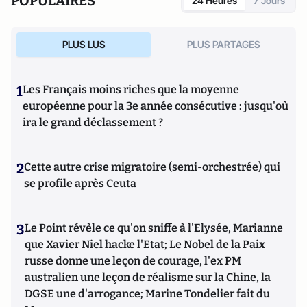
POPULAIRES
24 Heures
7 Jours
PLUS LUS
PLUS PARTAGES
1
Les Français moins riches que la moyenne
européenne pour la 3e année consécutive : jusqu'où
ira le grand déclassement ?
2
Cette autre crise migratoire (semi-orchestrée) qui
se profile après Ceuta
3
Le Point révèle ce qu'on sniffe à l'Elysée, Marianne
que Xavier Niel hacke l'Etat; Le Nobel de la Paix
russe donne une leçon de courage, l'ex PM
australien une leçon de réalisme sur la Chine, la
DGSE une d'arrogance; Marine Tondelier fait du