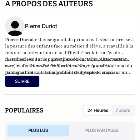
A PROPOS DES AUTEURS
Pierre Duriot
Pierre Duriot
est enseignant du primaire. Il s’est intéressé à
la posture des enfants face au métier d’élève, a travaillé à la
fois sur la prévention de la difficulté scolaire à l’école
maternelle et sur les questions d’éducation, directement
Il est l'auteur de
Ne portez pas son cartable
(L'Harmattan,
avec les familles. Pierre Duriot est Porte parole national du
2012) et de
Comment l’éducation change la société
parti gaulliste : Rassemblement du Peuple Français.
(L’harmattan, 2013). Il a publié en septembre
Haro sur un
prof, du côté obscur de l'éducation
(Godefroy de Bouillon,
SUIVRE
2015).
POPULAIRES
24 Heures
7 Jours
PLUS LUS
PLUS PARTAGES