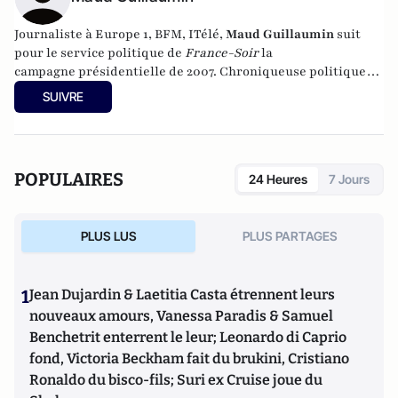
Journaliste à Europe 1, BFM, ITélé,
Maud Guillaumin
suit
pour le service politique de
France-Soir
la
campagne présidentielle de 2007. Chroniqueuse politique
sur France 5 dans l’émission
Revu et Corrigé
de Paul Amar,
SUIVRE
puis présentatrice du JT sur LCP, elle réalise également des
documentaires : « Les Docs du Dimanche », « Les hommes de
e
l’Élysée » sur les grands conseillers de la V
République et
« C’était la Génération Mitterrand » transposé de son livre
POPULAIRES
24 Heures
7 Jours
Les Enfants de Mitterrand
(Editions Denoël, janvier 2010).
Elle écrit également dans la revue littéraire
Schnock
. Elle
est l'auteur de "Le Vicomte" aux éditions du Moment (2015).
PLUS LUS
PLUS PARTAGES
1
Jean Dujardin & Laetitia Casta étrennent leurs
nouveaux amours, Vanessa Paradis & Samuel
Benchetrit enterrent le leur; Leonardo di Caprio
fond, Victoria Beckham fait du brukini, Cristiano
Ronaldo du bisco-fils; Suri ex Cruise joue du