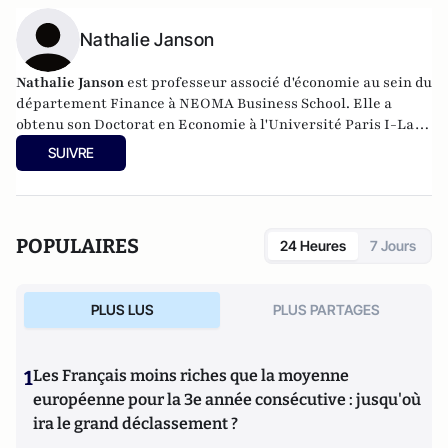
Nathalie Janson
Nathalie Janson
est professeur associé d'économie au sein du
département Finance à NEOMA Business School. Elle a
obtenu son Doctorat en Economie à l'Université Paris I-La
Sorbonne en collaboration avec le programme ESSEC PhD.
SUIVRE
POPULAIRES
24 Heures
7 Jours
PLUS LUS
PLUS PARTAGES
1
Les Français moins riches que la moyenne
européenne pour la 3e année consécutive : jusqu'où
ira le grand déclassement ?