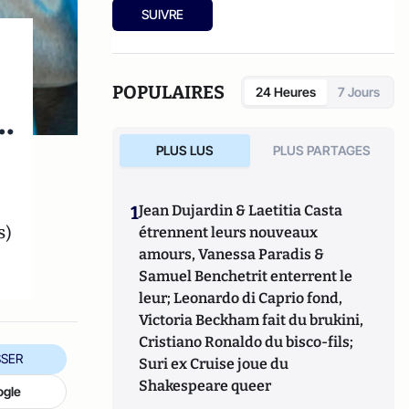
créateur et travaille actuellement sur un
SUIVRE
livre concernant les femmes et le virtuel.
POPULAIRES
24 Heures
7 Jours
t…
PLUS LUS
PLUS PARTAGES
1
Jean Dujardin & Laetitia Casta
s)
étrennent leurs nouveaux
amours, Vanessa Paradis &
Samuel Benchetrit enterrent le
leur; Leonardo di Caprio fond,
Victoria Beckham fait du brukini,
Cristiano Ronaldo du bisco-fils;
SER
Suri ex Cruise joue du
Shakespeare queer
ogle