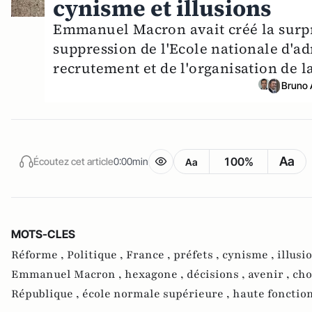
cynisme et illusions
Emmanuel Macron avait créé la surpri
suppression de l'Ecole nationale d'adm
recrutement et de l'organisation de la
Bruno 
Aa
100%
Écoutez cet article
0:00min
Aa
MOTS-CLES
Réforme ,
Politique ,
France ,
préfets ,
cynisme ,
illusi
Emmanuel Macron ,
hexagone ,
décisions ,
avenir ,
cho
République ,
école normale supérieure ,
haute fonctio