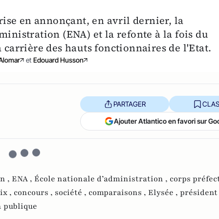
se en annonçant, en avril dernier, la
inistration (ENA) et la refonte à la fois du
 carrière des hauts fonctionnaires de l'Etat.
Alomar
et
Edouard Husson
PARTAGER
CLAS
Ajouter Atlantico en favori sur Go
on ,
ENA ,
École nationale d’administration ,
corps préfect
ix ,
concours ,
société ,
comparaisons ,
Elysée ,
président 
n publique