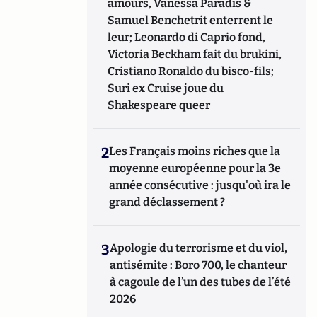
amours, Vanessa Paradis &
ou l’histoire des relations internationales et
des conflits contemporains. Il écrit en ce
Samuel Benchetrit enterrent le
moment une biographie de Benjamin
leur; Leonardo di Caprio fond,
Disraëli.
Victoria Beckham fait du brukini,
Cristiano Ronaldo du bisco-fils;
Suri ex Cruise joue du
Shakespeare queer
2
Les Français moins riches que la
moyenne européenne pour la 3e
année consécutive : jusqu'où ira le
grand déclassement ?
3
Apologie du terrorisme et du viol,
antisémite : Boro 700, le chanteur
à cagoule de l’un des tubes de l’été
2026