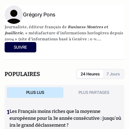
Grégory Pons
Journaliste, éditeur français de
Business Montres et
Joaillerie
, « médiafacture d’informations horlogères depuis
2004 » (site d’informations basé à Genève : 0 %
publicité-100 % liberté), spécialiste du marketing horloger
SUIVRE
et de l’analyse des marchés de la montre.
POPULAIRES
24 Heures
7 Jours
PLUS LUS
PLUS PARTAGES
1
Les Français moins riches que la moyenne
européenne pour la 3e année consécutive : jusqu'où
ira le grand déclassement ?