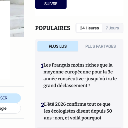
SUIVRE
s
POPULAIRES
24 Heures
7 Jours
PLUS LUS
PLUS PARTAGES
1
Les Français moins riches que la
moyenne européenne pour la 3e
année consécutive : jusqu'où ira le
grand déclassement ?
SER
2
L’été 2026 confirme tout ce que
ogle
les écologistes disent depuis 50
ans : non, et voilà pourquoi