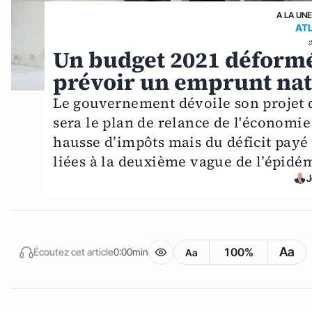
A LA UN
AT
Un budget 2021 déformé 
prévoir un emprunt nati
Le gouvernement dévoile son projet d
sera le plan de relance de l'économie
hausse d’impôts mais du déficit payé 
liées à la deuxième vague de l’épidém
J
Aa
100%
Écoutez cet article
0:00min
Aa