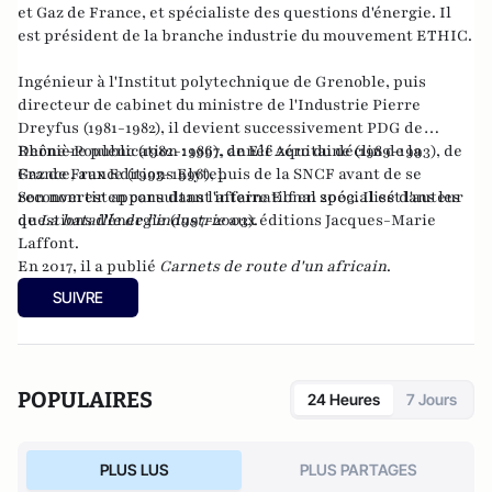
et Gaz de France, et spécialiste des questions d'énergie. Il
est président de la branche industrie du mouvement ETHIC.
Ingénieur à l'Institut polytechnique de Grenoble, puis
directeur de cabinet du ministre de l'Industrie Pierre
Dreyfus (1981-1982), il devient successivement PDG de
Rhône-Poulenc (1982-1986), de Elf Aquitaine (1989-1993), de
Dernière publication :
1997, année zéro du déclin de la
Gaz de France (1993-1996), puis de la SNCF avant de se
France
, aux Editions Elytel.
reconvertir en consultant international spécialisé dans les
Son nom est apparu dans l'affaire Elf en 2003. Il est l'auteur
questions d'énergie (1997-2003).
de
La bataille de l'industrie
aux éditions Jacques-Marie
Laffont.
En 2017, il a publié
Carnets de route d'un africain
.
SUIVRE
POPULAIRES
24 Heures
7 Jours
PLUS LUS
PLUS PARTAGES