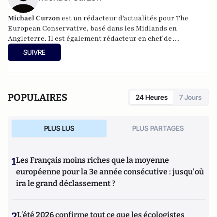
Michael Curzon
est un rédacteur d'actualités pour The
European Conservative, basé dans les Midlands en
Angleterre. Il est également rédacteur en chef de
Bournbrook Magazine, qu'il a fondé en 2019, et a
SUIVRE
précédemment écrit pour l'Express Online de Londres. Son
compte Twitter est @MichaelWCurzon.
POPULAIRES
24 Heures
7 Jours
PLUS LUS
PLUS PARTAGES
1
Les Français moins riches que la moyenne
européenne pour la 3e année consécutive : jusqu'où
ira le grand déclassement ?
2
L’été 2026 confirme tout ce que les écologistes