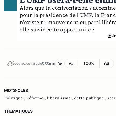
L’UMP osera-t-elle enfin
Alors que la confrontation s'accentue
pour la présidence de l'UMP, la France
n’existe ni mouvement ou parti libéra
elle saisir cette opportunité ?
Je
Aa
100%
Écoutez cet article
0:00min
Aa
MOTS-CLES
Politique ,
Réforme ,
libéralisme ,
dette publique ,
soci
THEMATIQUES