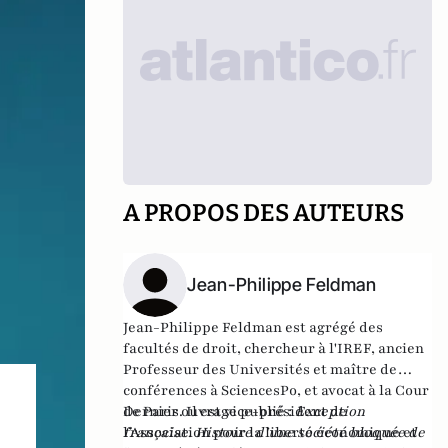
A PROPOS DES AUTEURS
Jean-Philippe Feldman
Jean-Philippe Feldman est agrégé des
facultés de droit, chercheur à l'IREF, ancien
Professeur des Universités et maître de
conférences à SciencesPo, et avocat à la Cour
de Paris. Il est vice-président de
Dernier ouvrage publié :
Exception
l’Association pour la liberté économique et
française. Histoire d’une société bloquée de