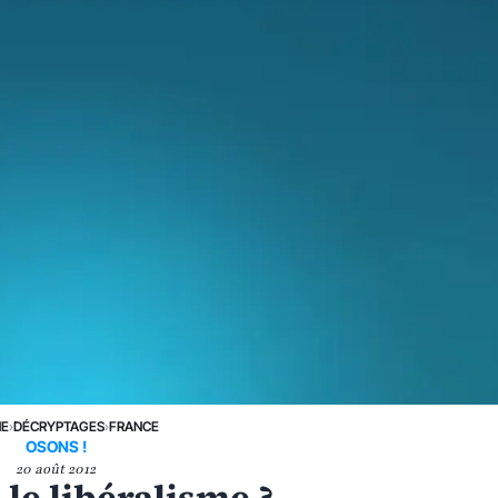
NE
›
DÉCRYPTAGES
›
FRANCE
OSONS !
20 août 2012