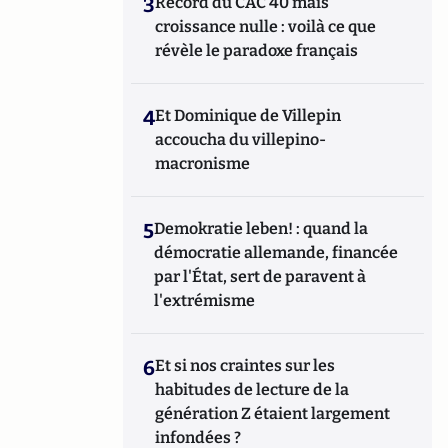
3
Record du CAC 40 mais
croissance nulle : voilà ce que
révèle le paradoxe français
4
Et Dominique de Villepin
accoucha du villepino-
macronisme
5
Demokratie leben! : quand la
démocratie allemande, financée
par l'État, sert de paravent à
l'extrémisme
6
Et si nos craintes sur les
habitudes de lecture de la
génération Z étaient largement
infondées ?