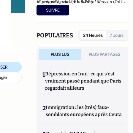
le progrès social (A.L.E.P.S.).
l’Ancien Régime à Emmanuel Macron
(Odile
Jacob, 2020).
SUIVRE
POPULAIRES
24 Heures
7 Jours
PLUS LUS
PLUS PARTAGES
SER
1
Répression en Iran : ce qui s'est
ogle
vraiment passé pendant que Paris
regardait ailleurs
2
Immigration : les (très) faux-
semblants européens après Ceuta