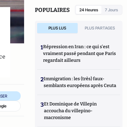
POPULAIRES
24 Heures
7 Jours
PLUS LUS
PLUS PARTAGES
1
Répression en Iran : ce qui s'est
vraiment passé pendant que Paris
ce
regardait ailleurs
2
Immigration : les (très) faux-
semblants européens après Ceuta
SER
3
Et Dominique de Villepin
ogle
accoucha du villepino-
macronisme