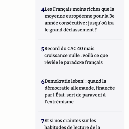
4
Les Français moins riches que la
moyenne européenne pour la 3e
année consécutive : jusqu'où ira
le grand déclassement ?
5
Record du CAC 40 mais
croissance nulle : voilà ce que
révèle le paradoxe français
6
Demokratie leben! : quand la
démocratie allemande, financée
par l'État, sert de paravent à
l'extrémisme
7
Et si nos craintes sur les
habitudes de lecture de la