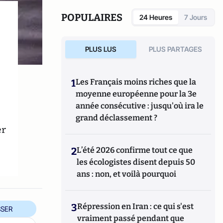
POPULAIRES
24 Heures
7 Jours
PLUS LUS
PLUS PARTAGES
1
Les Français moins riches que la
moyenne européenne pour la 3e
année consécutive : jusqu'où ira le
s
grand déclassement ?
er
2
L’été 2026 confirme tout ce que
les écologistes disent depuis 50
ans : non, et voilà pourquoi
3
Répression en Iran : ce qui s'est
SER
vraiment passé pendant que