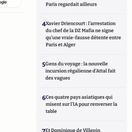
ogle
Paris regardait ailleurs
4
Xavier Driencourt : l’arrestation
du chef de la DZ Mafia ne signe
qu’une vraie-fausse détente entre
Paris et Alger
5
Gens du voyage : la nouvelle
incursion régalienne d'Attal fait
des vagues
6
Ces quatre pays asiatiques qui
misent sur l’IA pour renverser la
table
7
Et Dominique de Villepin