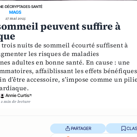
NE
›
DÉCRYPTAGES
›
SANTÉ
MAGS
27 mai 2025
sommeil peuvent suffire à
aque
trois nuits de sommeil écourté suffisent à
augmenter les risques de maladies
nes adultes en bonne santé. En cause : une
atoires, affaiblissant les effets bénéfique
oin d’être accessoire, s’impose comme un pili
cardiaque.
Annie Curtis
2 min de lecture
PARTAGER
CLAS