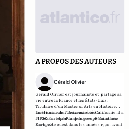
A PROPOS DES AUTEURS
Gérald Olivier
Gérald Olivier est journaliste et partage sa
vie entre la France et les États-Unis.
Titulaire d’un Master of Arts en Histoire
américaine de l’Université de Californie, il a
Il est aussi chercheur associé à
été le correspondant du groupe Valmonde
l'IPSE, Institut Prospective et Sécurité en
sur la côte ouest dans les années 1990, avant
Europe.