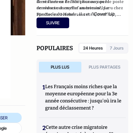
de rentrer en France pour occuper le poste
Il est l'auteur de
"Mitt Romney ou le
de rédacteur en chef au mensuel Le
renouveau du mythe américain"
, paru chez
"
Cover Up,
Spectacle du Monde. Il est aujourd'hui
Picollec on Octobre 2012 et
consultant en communications et médias et
l'Amérique, le Clan Biden et l'Etat
SUIVRE
se consacre à son
blog « France-Amérique »
.
profond
" aux éditions Konfident.
POPULAIRES
24 Heures
7 Jours
PLUS LUS
PLUS PARTAGES
1
Les Français moins riches que la
moyenne européenne pour la 3e
année consécutive : jusqu'où ira le
grand déclassement ?
SER
2
Cette autre crise migratoire
ogle