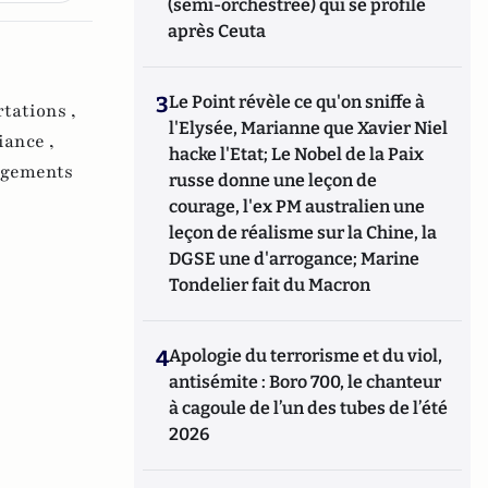
(semi-orchestrée) qui se profile
après Ceuta
3
Le Point révèle ce qu'on sniffe à
tations ,
l'Elysée, Marianne que Xavier Niel
iance ,
hacke l'Etat; Le Nobel de la Paix
agements
russe donne une leçon de
courage, l'ex PM australien une
leçon de réalisme sur la Chine, la
DGSE une d'arrogance; Marine
Tondelier fait du Macron
4
Apologie du terrorisme et du viol,
antisémite : Boro 700, le chanteur
à cagoule de l’un des tubes de l’été
2026