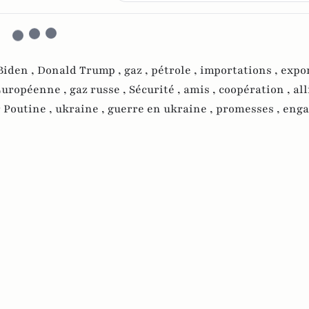
Biden ,
Donald Trump ,
gaz ,
pétrole ,
importations ,
expor
Européenne ,
gaz russe ,
Sécurité ,
amis ,
coopération ,
all
 Poutine ,
ukraine ,
guerre en ukraine ,
promesses ,
eng