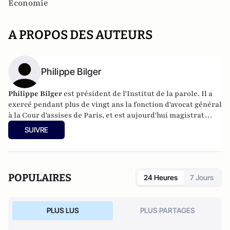
Economie
A PROPOS DES AUTEURS
Philippe Bilger
Philippe Bilger
est président de l'Institut de la parole. Il a
exercé pendant plus de vingt ans la fonction d'avocat général
à la Cour d'assises de Paris, et est aujourd'hui magistrat
honoraire. Il a été amené à requérir dans des grandes
SUIVRE
affaires qui ont défrayé la chronique judiciaire et politique
(Le Pen, Duverger-Pétain, René Bousquet, Bob Denard, le
gang des Barbares, Hélène Castel, etc.), mais aussi dans les
grands scandales financiers des années 1990 (affaire
POPULAIRES
24 Heures
7 Jours
Carrefour du développement, Pasqua). Il est l'auteur de
La
France en miettes
(éditions Fayard),
Ordre et Désordre
(éditions Le Passeur, 2015). En 2017, il a publié
La parole,
PLUS LUS
PLUS PARTAGES
rien qu'elle
et
Moi, Emmanuel Macron, je me dis que...
, tous
les deux aux Editions Le Cerf.