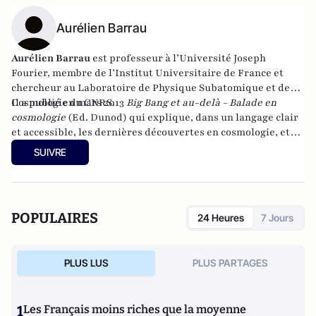
Aurélien Barrau
Aurélien Barrau
est professeur à l’Université Joseph
Fourier, membre de l’Institut Universitaire de France et
chercheur au Laboratoire de Physique Subatomique et de
Cosmologie du CNRS.
Il a publié en mars 2013
Big Bang et au-delà - Balade en
cosmologie
(Ed. Dunod) qui explique, dans un langage clair
et accessible, les dernières découvertes en cosmologie, et
des
Univers multiples
paru chez Dunod en 2014.
SUIVRE
POPULAIRES
24 Heures
7 Jours
PLUS LUS
PLUS PARTAGES
1
Les Français moins riches que la moyenne