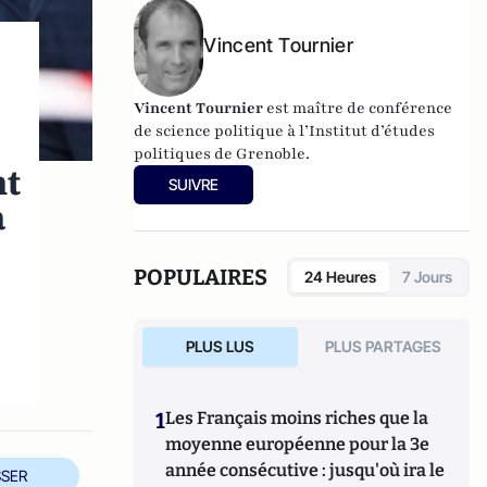
Vincent Tournier
Vincent Tournier
est maître de conférence
de science politique à l’Institut d’études
politiques de Grenoble.
nt
SUIVRE
a
POPULAIRES
24 Heures
7 Jours
PLUS LUS
PLUS PARTAGES
1
Les Français moins riches que la
moyenne européenne pour la 3e
année consécutive : jusqu'où ira le
SER