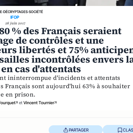
NE
›
DÉCRYPTAGES
›
SOCIÉTÉ
IFOP
26 juin 2017
 80 % des Français seraient
age de contrôles et une
eurs libertés et 75% anticipe
sailles incontrôlées envers l
n cas d'attentats
ent ininterrompue d'incidents et attentats
les Français sont aujourd'hui 63% à souhaiter
ce en prison.
Fourquet
et
Vincent Tournier
PARTAGER
CLAS