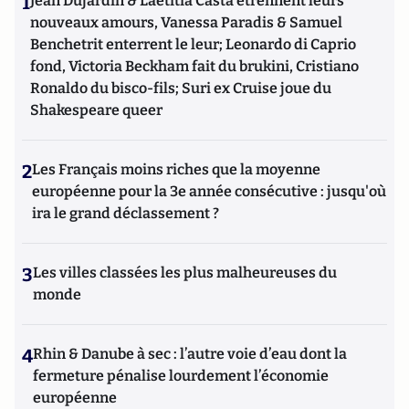
1
Jean Dujardin & Laetitia Casta étrennent leurs
nouveaux amours, Vanessa Paradis & Samuel
Benchetrit enterrent le leur; Leonardo di Caprio
fond, Victoria Beckham fait du brukini, Cristiano
Ronaldo du bisco-fils; Suri ex Cruise joue du
Shakespeare queer
2
Les Français moins riches que la moyenne
européenne pour la 3e année consécutive : jusqu'où
ira le grand déclassement ?
3
Les villes classées les plus malheureuses du
monde
4
Rhin & Danube à sec : l’autre voie d’eau dont la
fermeture pénalise lourdement l’économie
européenne