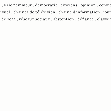
 ,
Eric Zemmour ,
démocratie ,
citoyens ,
opinion ,
convi
isuel ,
chaînes de télévision ,
chaîne d'information ,
jou
 de 2022 ,
réseaux sociaux ,
abstention ,
défiance ,
classe 