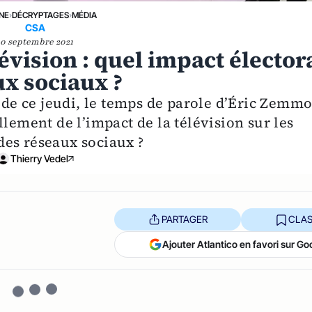
UNE
›
DÉCRYPTAGES
›
MÉDIA
CSA
10 septembre 2021
évision : quel impact élector
ux sociaux ?
r de ce jeudi, le temps de parole d’Éric Zemm
llement de l’impact de la télévision sur les
des réseaux sociaux ?
Thierry Vedel
PARTAGER
CLAS
Ajouter Atlantico en favori sur Go