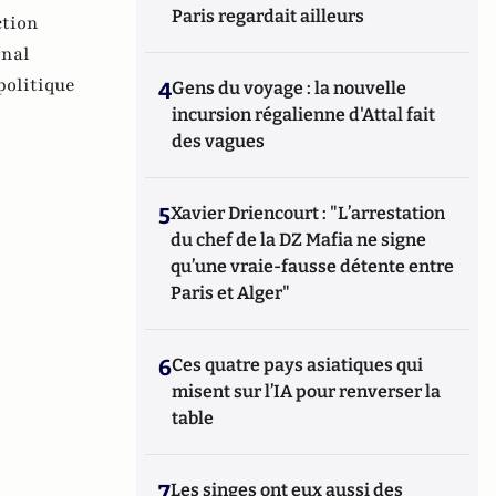
Paris regardait ailleurs
ction
rnal
politique
4
Gens du voyage : la nouvelle
incursion régalienne d'Attal fait
des vagues
5
Xavier Driencourt : "L’arrestation
du chef de la DZ Mafia ne signe
qu’une vraie-fausse détente entre
Paris et Alger"
6
Ces quatre pays asiatiques qui
misent sur l’IA pour renverser la
table
7
Les singes ont eux aussi des