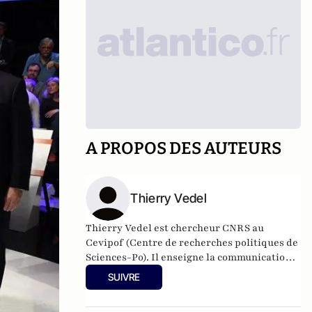
A PROPOS DES AUTEURS
Thierry Vedel
Thierry Vedel est chercheur CNRS au
Cevipof (Centre de recherches politiques de
Sciences-Po). Il enseigne la communication
politique à HEP de Paris et à l'Institut
SUIVRE
français de presse (université Paris-ll)
.