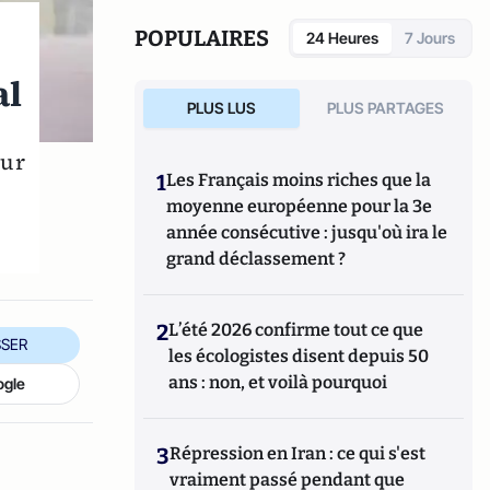
POPULAIRES
24 Heures
7 Jours
al
PLUS LUS
PLUS PARTAGES
our
1
Les Français moins riches que la
moyenne européenne pour la 3e
année consécutive : jusqu'où ira le
grand déclassement ?
2
L’été 2026 confirme tout ce que
SER
les écologistes disent depuis 50
ans : non, et voilà pourquoi
ogle
3
Répression en Iran : ce qui s'est
vraiment passé pendant que